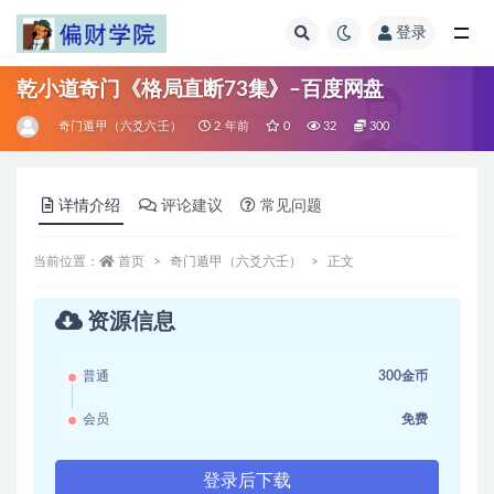
登录
全部
乾小道奇门《格局直断73集》–百度网盘
奇门遁甲（六爻六壬）
2 年前
0
32
300
详情介绍
评论建议
常见问题
当前位置：
首页
奇门遁甲（六爻六壬）
正文
资源信息
普通
300金币
会员
免费
登录后下载