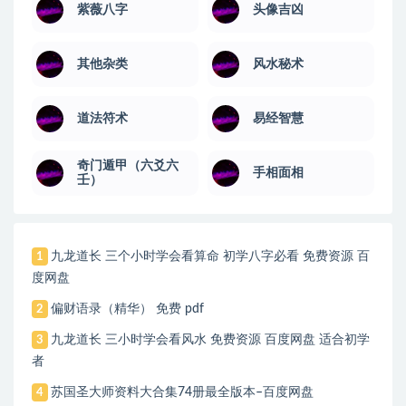
紫薇八字
头像吉凶
其他杂类
风水秘术
道法符术
易经智慧
奇门遁甲（六爻六
手相面相
壬）
九龙道长 三个小时学会看算命 初学八字必看 免费资源 百
1
度网盘
偏财语录（精华） 免费 pdf
2
九龙道长 三小时学会看风水 免费资源 百度网盘 适合初学
3
者
苏国圣大师资料大合集74册最全版本–百度网盘
4