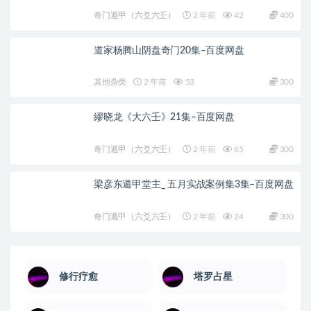
奇门遁甲（六爻六壬）
2 年前
42
400
道家杨腾山阴盘奇门20集–百度网盘
其他杂类
2 年前
53
300
繆晓龙《大六壬》21集–百度网盘
奇门遁甲（六爻六壬）
2 年前
65
300
梁彦东遁甲堂主_ 五月实战案例集3集–百度网盘
奇门遁甲（六爻六壬）
2 年前
24
300
修行疗愈
塔罗占星