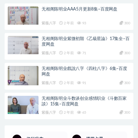
无相阁陈明业AAA5月更新8集–百度网盘
紫薇八字
2 年前
93
300
无相阁陈明业紫微初階《乙級星論》17集全–百
度网盘
紫薇八字
2 年前
71
300
无相阁陈明业戲說八字《四柱八字》6集–百度
网盘
紫薇八字
2 年前
91
300
无相阁陈明业斗数谈创业感情职业《斗數百家
談》15集–百度网盘
紫薇八字
2 年前
65
300