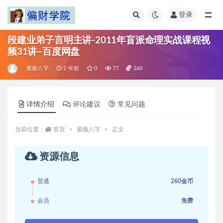
登录
全部
段建业弟子言明主讲-2011年盲派命理实战课程视
频31讲–百度网盘
紫薇八字
2 年前
0
77
260
详情介绍
评论建议
常见问题
当前位置：
首页
紫薇八字
正文
资源信息
普通
260金币
会员
免费