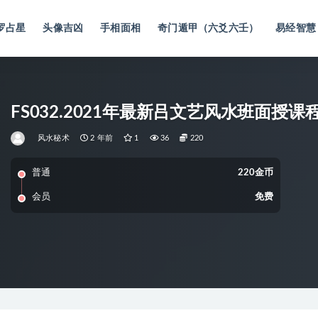
罗占星
头像吉凶
手相面相
奇门遁甲（六爻六壬）
易经智慧
FS032.2021年最新吕文艺风水班面授课
风水秘术
2 年前
1
36
220
普通
220金币
会员
免费