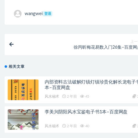
wangwei
普通
上一
徐丙昕梅花易数入门26集–百度网
相关文章
内部资料古法破解灯镇灯镇珍贵化解长龙电子
本–百度网盘
风水秘术
2 年前
45
李美兴阴阳风水宝鉴电子书1本–百度网盘
风水秘术
2 年前
40