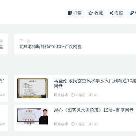
打赏
收藏
海报
篇
下一篇
盘
北冥老师断卦精讲63集–百度网盘
书1
马圣伦 浓氏玄空风水学从入门到精通10
网盘
200
风水秘术
2 年前
41
易心《阳宅风水进阶班》15集–百度网盘
200
风水秘术
2 年前
37