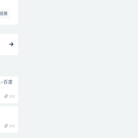
链接
集–百度
300
300