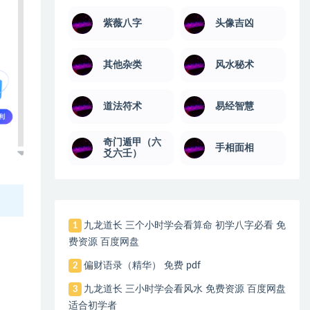
紫薇八字
头像吉凶
其他杂类
风水秘术
道法符术
易经智慧
奇门遁甲（六
手相面相
爻六壬）
九龙道长 三个小时学会看算命 初学八字必看 免
1
费资源 百度网盘
偏财语录（精华） 免费 pdf
2
九龙道长 三小时学会看风水 免费资源 百度网盘
3
适合初学者