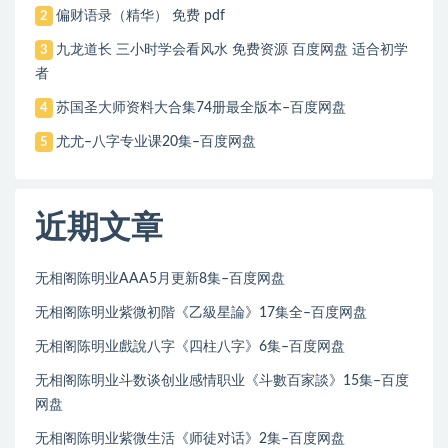
偏财语录（精华） 免费 pdf
2
九龙道长 三小时学会看风水 免费资源 百度网盘 适合初学
3
者
苏国圣大师资料大合集74册最全版本–百度网盘
4
尤尤–八字专业课20集–百度网盘
5
近期文章
无相阁陈明业AAA5月更新8集–百度网盘
无相阁陈明业紫微初階《乙級星論》17集全–百度网盘
无相阁陈明业戲說八字《四柱八字》6集–百度网盘
无相阁陈明业斗数谈创业感情职业《斗數百家談》15集–百度
网盘
无相阁陈明业紫微生活《师徒对话》2集–百度网盘