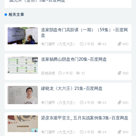
圆光术（楚恒）3集–百度网盘
相关文章
道家阴盘奇门高阶课（一期）（59集）–百度网
盘
奇门遁甲（六爻六壬）
2 年前
42
400
道家杨腾山阴盘奇门20集–百度网盘
其他杂类
2 年前
53
300
繆晓龙《大六壬》21集–百度网盘
奇门遁甲（六爻六壬）
2 年前
65
300
梁彦东遁甲堂主_ 五月实战案例集3集–百度网盘
奇门遁甲（六爻六壬）
2 年前
24
300