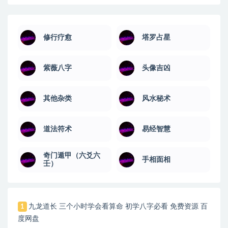
修行疗愈
塔罗占星
紫薇八字
头像吉凶
其他杂类
风水秘术
道法符术
易经智慧
奇门遁甲（六爻六
手相面相
壬）
九龙道长 三个小时学会看算命 初学八字必看 免费资源 百
1
度网盘