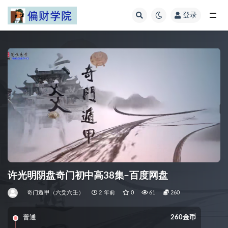
登录
全部
许光明阴盘奇门初中高38集–百度网盘
奇门遁甲（六爻六壬）
2 年前
0
61
260
普通
260金币