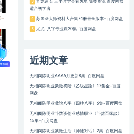
九龙道长 三小时学会看风水 免费资源 百度网盘
3
适合初学者
苏国圣大师资料大合集74册最全版本–百度网盘
4
尤尤–八字专业课20集–百度网盘
5
近期文章
无相阁陈明业AAA5月更新8集–百度网盘
无相阁陈明业紫微初階《乙級星論》17集全–百度
网盘
无相阁陈明业戲說八字《四柱八字》6集–百度网盘
无相阁陈明业斗数谈创业感情职业《斗數百家談》
15集–百度网盘
无相阁陈明业紫微生活《师徒对话》2集–百度网盘