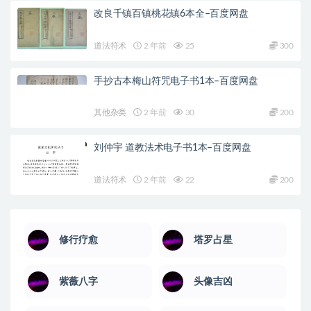
改良千镇百镇桃花镇6本全–百度网盘
道法符术
2 年前
25
300
手抄古本梅山符咒电子书1本–百度网盘
其他杂类
2 年前
30
200
刘仲宇 道教法术电子书1本–百度网盘
道法符术
2 年前
22
200
修行疗愈
塔罗占星
紫薇八字
头像吉凶