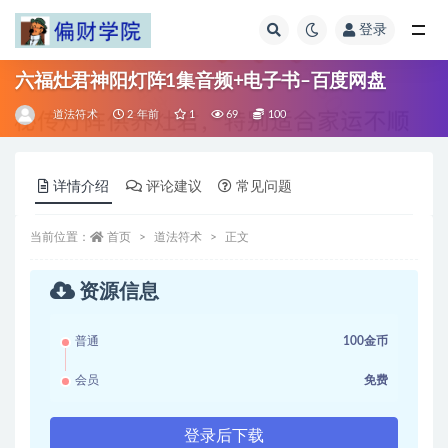
登录
全部
六福灶君神阳灯阵1集音频+电子书–百度网盘
道法符术
2 年前
1
69
100
详情介绍
评论建议
常见问题
当前位置：
首页
道法符术
正文
资源信息
普通
100金币
会员
免费
登录后下载