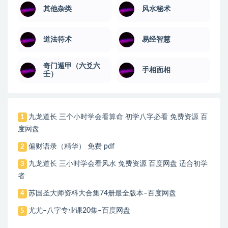
其他杂类
风水秘术
道法符术
易经智慧
奇门遁甲（六爻六
手相面相
壬）
九龙道长 三个小时学会看算命 初学八字必看 免费资源 百
1
度网盘
偏财语录（精华） 免费 pdf
2
九龙道长 三小时学会看风水 免费资源 百度网盘 适合初学
3
者
苏国圣大师资料大合集74册最全版本–百度网盘
4
尤尤–八字专业课20集–百度网盘
5