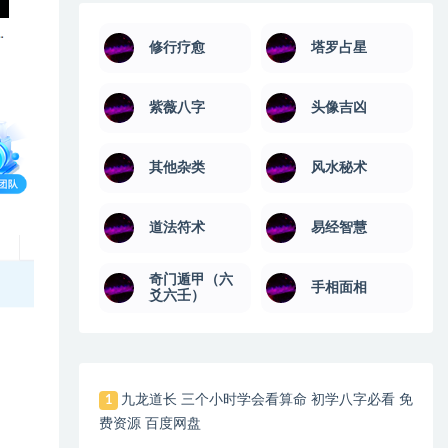
修行疗愈
塔罗占星
紫薇八字
头像吉凶
其他杂类
风水秘术
道法符术
易经智慧
奇门遁甲（六
手相面相
爻六壬）
九龙道长 三个小时学会看算命 初学八字必看 免
1
费资源 百度网盘