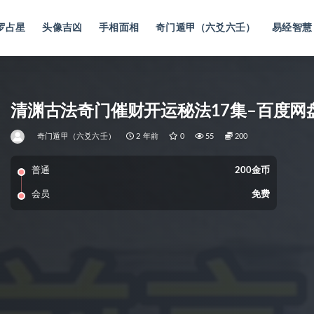
罗占星
头像吉凶
手相面相
奇门遁甲（六爻六壬）
易经智慧
清渊古法奇门催财开运秘法17集–百度网
奇门遁甲（六爻六壬）
2 年前
0
55
200
普通
200金币
会员
免费