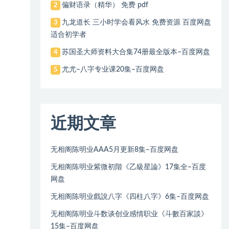
偏财语录（精华） 免费 pdf
2
九龙道长 三小时学会看风水 免费资源 百度网盘
3
适合初学者
苏国圣大师资料大合集74册最全版本–百度网盘
4
尤尤–八字专业课20集–百度网盘
5
近期文章
无相阁陈明业AAA5月更新8集–百度网盘
无相阁陈明业紫微初階《乙級星論》17集全–百度
网盘
无相阁陈明业戲說八字《四柱八字》6集–百度网盘
无相阁陈明业斗数谈创业感情职业《斗數百家談》
15集–百度网盘