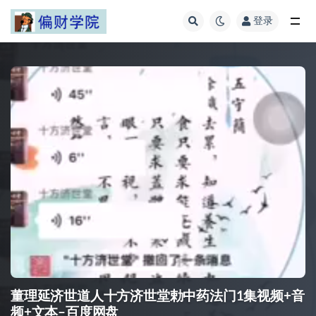
登录
全部
董理延济世道人十方济世堂勅中药法门1集视频+音
频+文本–百度网盘