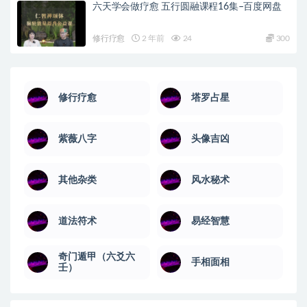
六天学会做疗愈 五行圆融课程16集–百度网盘
修行疗愈
2 年前
24
300
修行疗愈
塔罗占星
紫薇八字
头像吉凶
其他杂类
风水秘术
道法符术
易经智慧
奇门遁甲（六爻六
手相面相
壬）