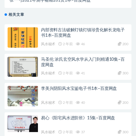
张一勺2021年测字秘籍261页1本–百度网盘
相关文章
内部资料古法破解灯镇灯镇珍贵化解长龙电子
书1本–百度网盘
风水秘术
2 年前
46
200
马圣伦 浓氏玄空风水学从入门到精通10集–百
度网盘
风水秘术
2 年前
41
300
李美兴阴阳风水宝鉴电子书1本–百度网盘
风水秘术
2 年前
40
200
易心《阳宅风水进阶班》15集–百度网盘
风水秘术
2 年前
37
300