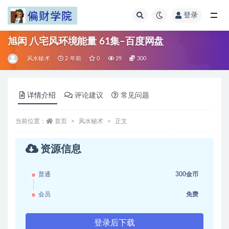
登录
全部
旭闳 八宅风环境能量 61集–百度网盘
风水秘术
2 年前
0
29
300
详情介绍
评论建议
常见问题
当前位置：
首页
风水秘术
正文
资源信息
普通
300金币
会员
免费
登录后下载