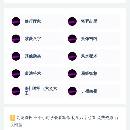
修行疗愈
塔罗占星
紫薇八字
头像吉凶
其他杂类
风水秘术
道法符术
易经智慧
奇门遁甲（六爻六
手相面相
壬）
九龙道长 三个小时学会看算命 初学八字必看 免费资源 百
1
度网盘