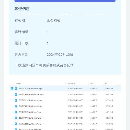
其他信息
有效期
永久有效
累计销量
1
累计下载
1
最近更新
2024年05月10日
下载遇到问题？可联系客服或留言反馈