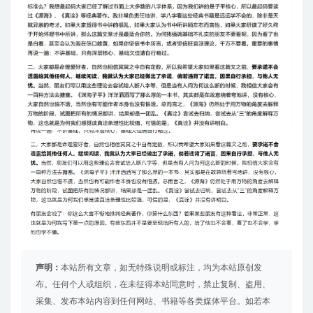
声明：
本站所有文章，如无特殊说明或标注，均为本站原创发
布。任何个人或组织，在未征得本站同意时，禁止复制、盗用、
采集、发布本站内容到任何网站、书籍等各类媒体平台。如若本