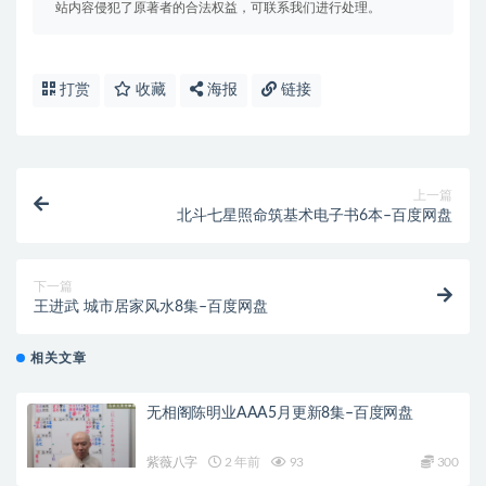
站内容侵犯了原著者的合法权益，可联系我们进行处理。
打赏
收藏
海报
链接
上一篇
北斗七星照命筑基术电子书6本–百度网盘
下一篇
王进武 城市居家风水8集–百度网盘
相关文章
无相阁陈明业AAA5月更新8集–百度网盘
紫薇八字
2 年前
93
300