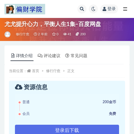
登录
全部
尤尤提升心力，平衡人生1集–百度网盘
修行疗愈
2 年前
0
41
200
详情介绍
评论建议
常见问题
当前位置：
首页
修行疗愈
正文
资源信息
普通
200金币
会员
免费
登录后下载