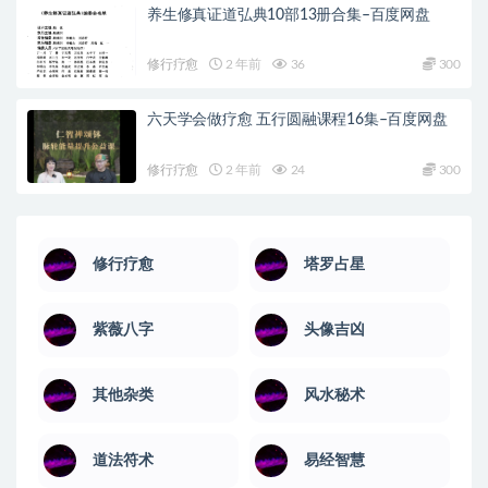
养生修真证道弘典10部13册合集–百度网盘
修行疗愈
2 年前
36
300
六天学会做疗愈 五行圆融课程16集–百度网盘
修行疗愈
2 年前
24
300
修行疗愈
塔罗占星
紫薇八字
头像吉凶
其他杂类
风水秘术
道法符术
易经智慧