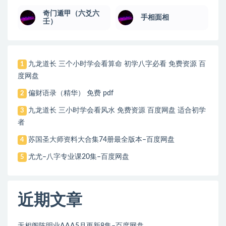
奇门遁甲（六爻六
手相面相
壬）
九龙道长 三个小时学会看算命 初学八字必看 免费资源 百
1
度网盘
偏财语录（精华） 免费 pdf
2
九龙道长 三小时学会看风水 免费资源 百度网盘 适合初学
3
者
苏国圣大师资料大合集74册最全版本–百度网盘
4
尤尤–八字专业课20集–百度网盘
5
近期文章
无相阁陈明业AAA5月更新8集–百度网盘