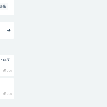
链接
集–百度
300
300