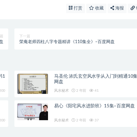
打赏
收藏
海报
篇
下一篇
盘
荣庵老师四柱八字专题精讲《110集全》–百度网盘
书1
马圣伦 浓氏玄空风水学从入门到精通10
网盘
200
风水秘术
2 年前
41
易心《阳宅风水进阶班》15集–百度网盘
200
风水秘术
2 年前
37