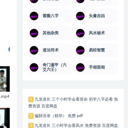
紫薇八字
头像吉凶
其他杂类
风水秘术
道法符术
易经智慧
奇门遁甲（六
手相面相
爻六壬）
九龙道长 三个小时学会看算命 初学八字必看 免
1
费资源 百度网盘
偏财语录（精华） 免费 pdf
2
九龙道长 三小时学会看风水 免费资源 百度网盘
3