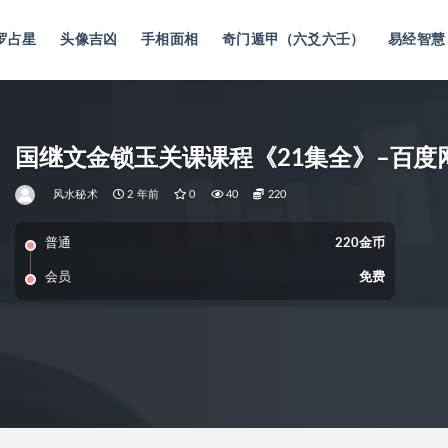
罗占星
头像吉凶
手相面相
奇门遁甲（六爻六壬）
易经智慧
国继文金锁‬玉关课课程《21集全》–百度
风水秘术
2 年前
0
40
220
普通
220金币
会员
免费