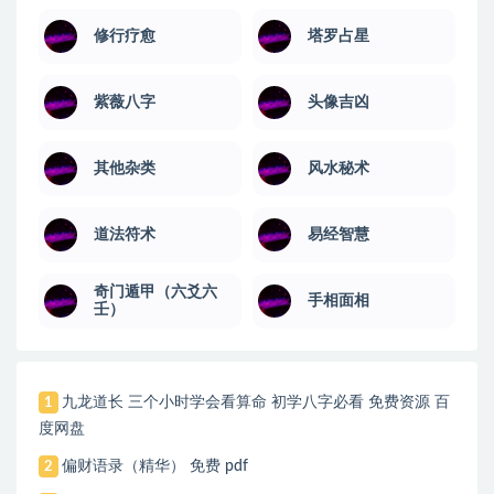
修行疗愈
塔罗占星
紫薇八字
头像吉凶
其他杂类
风水秘术
道法符术
易经智慧
奇门遁甲（六爻六
手相面相
壬）
九龙道长 三个小时学会看算命 初学八字必看 免费资源 百
1
度网盘
偏财语录（精华） 免费 pdf
2