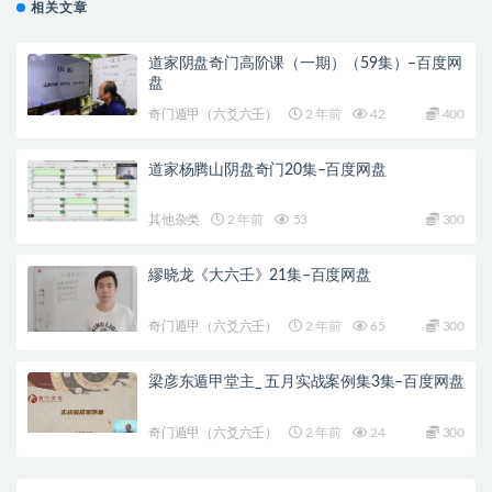
相关文章
道家阴盘奇门高阶课（一期）（59集）–百度网
盘
奇门遁甲（六爻六壬）
2 年前
42
400
道家杨腾山阴盘奇门20集–百度网盘
其他杂类
2 年前
53
300
繆晓龙《大六壬》21集–百度网盘
奇门遁甲（六爻六壬）
2 年前
65
300
梁彦东遁甲堂主_ 五月实战案例集3集–百度网盘
奇门遁甲（六爻六壬）
2 年前
24
300