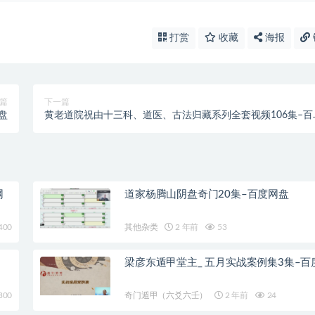
打赏
收藏
海报
篇
下一篇
盘
黄老道院祝由十三科、道医、古法归藏系列全套视频106集–百
网盘
网
道家杨腾山阴盘奇门20集–百度网盘
400
其他杂类
2 年前
53
梁彦东遁甲堂主_ 五月实战案例集3集–百
300
奇门遁甲（六爻六壬）
2 年前
24