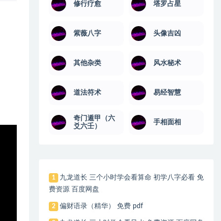
修行疗愈
塔罗占星
紫薇八字
头像吉凶
其他杂类
风水秘术
道法符术
易经智慧
奇门遁甲（六
手相面相
爻六壬）
九龙道长 三个小时学会看算命 初学八字必看 免
1
费资源 百度网盘
偏财语录（精华） 免费 pdf
2