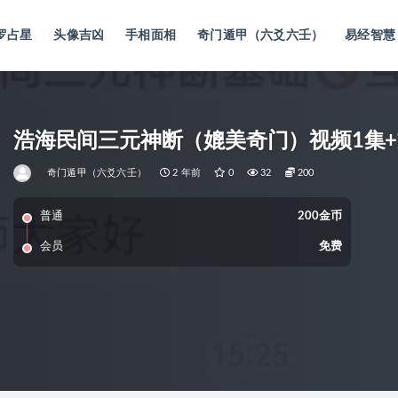
罗占星
头像吉凶
手相面相
奇门遁甲（六爻六壬）
易经智慧
浩海民间三元神断（媲美奇门）视频1集+
奇门遁甲（六爻六壬）
2 年前
0
32
200
普通
200金币
会员
免费