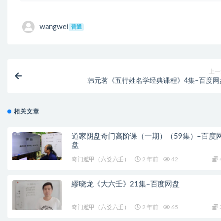
wangwei
普通
上一
韩元茗《五行姓名学经典课程》4集–百度网
相关文章
道家阴盘奇门高阶课（一期）（59集）–百度
盘
奇门遁甲（六爻六壬）
2 年前
42
繆晓龙《大六壬》21集–百度网盘
奇门遁甲（六爻六壬）
2 年前
65