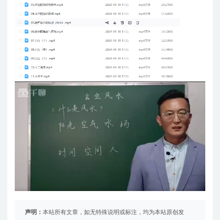
声明：
本站所有文章，如无特殊说明或标注，均为本站原创发