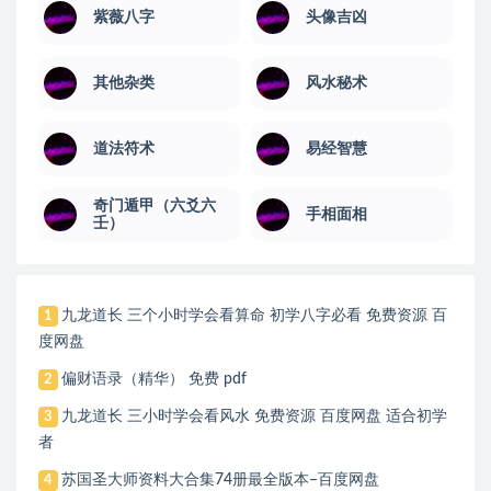
紫薇八字
头像吉凶
其他杂类
风水秘术
道法符术
易经智慧
奇门遁甲（六爻六
手相面相
壬）
九龙道长 三个小时学会看算命 初学八字必看 免费资源 百
1
度网盘
偏财语录（精华） 免费 pdf
2
九龙道长 三小时学会看风水 免费资源 百度网盘 适合初学
3
者
苏国圣大师资料大合集74册最全版本–百度网盘
4