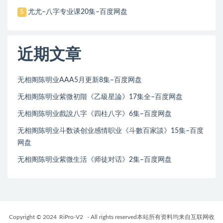
尤尤–八字专业课20集–百度网盘
5
近期文章
无相阁陈明业AAA5月更新8集–百度网盘
无相阁陈明业紫微初階《乙級星論》17集全–百度网盘
无相阁陈明业戲說八字《四柱八字》6集–百度网盘
无相阁陈明业斗数谈创业感情职业《斗數百家談》15集–百度
网盘
无相阁陈明业紫微生活《师徒对话》2集–百度网盘
Copyright © 2024
RiPro-V2
- All rights reserved本站所有资料均来自互联网收