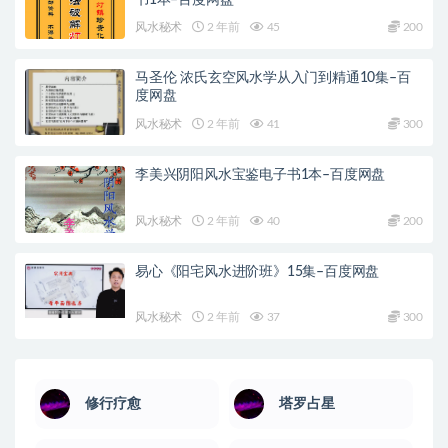
风水秘术
2 年前
45
200
马圣伦 浓氏玄空风水学从入门到精通10集–百
度网盘
风水秘术
2 年前
41
300
李美兴阴阳风水宝鉴电子书1本–百度网盘
风水秘术
2 年前
40
200
易心《阳宅风水进阶班》15集–百度网盘
风水秘术
2 年前
37
300
修行疗愈
塔罗占星