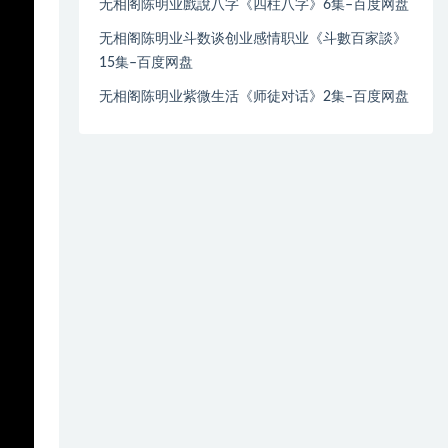
无相阁陈明业戲說八字《四柱八字》6集–百度网盘
无相阁陈明业斗数谈创业感情职业《斗數百家談》
15集–百度网盘
无相阁陈明业紫微生活《师徒对话》2集–百度网盘