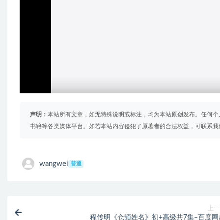
声明：
本站所有文章，如无特殊说明或标注，均为本站原创发布。任何个
书籍等各类媒体平台。如若本站内容侵犯了原著者的合法权益，可联系我
wangwei
普通
上一
程传明《仓颉姓名》初+高级共7集–百度网