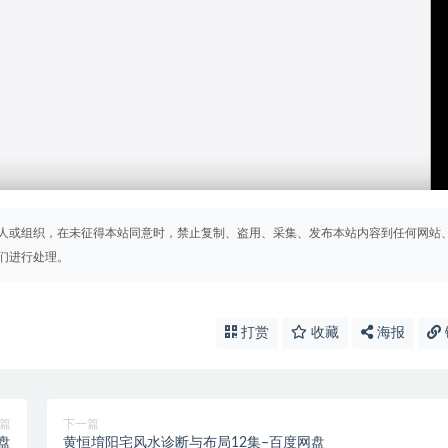
人或组织，在未征得本站同意时，禁止复制、盗用、采集、发布本站内容到任何网站
们进行处理。
打赏
收藏
海报
篇
下一篇
盘
黄恒堉阳宅风水诊断与布局12集–百度网盘