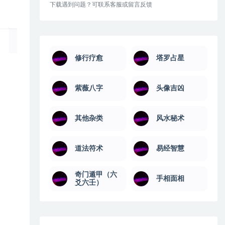
下载遇到问题？可联系客服或留言反馈
修行疗愈
塔罗占星
紫薇八字
头像吉凶
其他杂类
风水秘术
道法符术
易经智慧
奇门遁甲（六
手相面相
爻六壬）