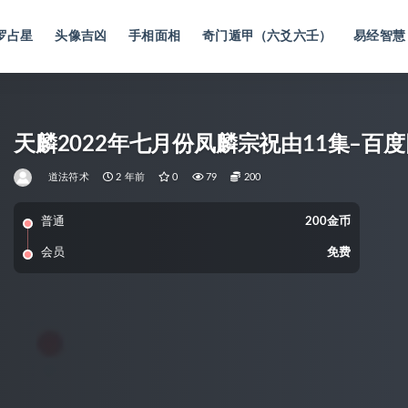
罗占星
头像吉凶
手相面相
奇门遁甲（六爻六壬）
易经智慧
天麟2022年七月份凤麟宗祝由11集–百
道法符术
2 年前
0
79
200
普通
200金币
会员
免费