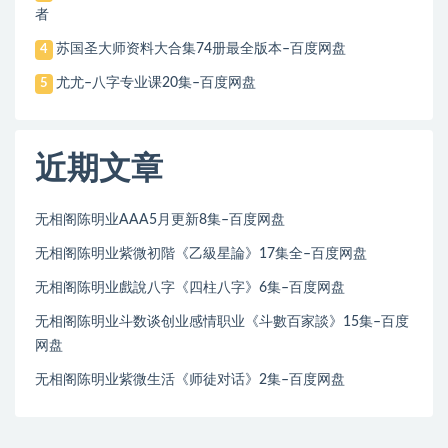
者
苏国圣大师资料大合集74册最全版本–百度网盘
4
尤尤–八字专业课20集–百度网盘
5
近期文章
无相阁陈明业AAA5月更新8集–百度网盘
无相阁陈明业紫微初階《乙級星論》17集全–百度网盘
无相阁陈明业戲說八字《四柱八字》6集–百度网盘
无相阁陈明业斗数谈创业感情职业《斗數百家談》15集–百度
网盘
无相阁陈明业紫微生活《师徒对话》2集–百度网盘