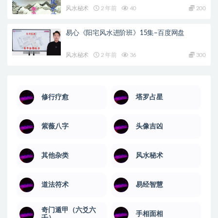
风水秘术
2 年前
40
200
易心《阳宅风水进阶班》15集–百度网盘
风水秘术
2 年前
36
300
修行疗愈
塔罗占星
紫薇八字
头像吉凶
其他杂类
风水秘术
道法符术
易经智慧
奇门遁甲（六爻六
手相面相