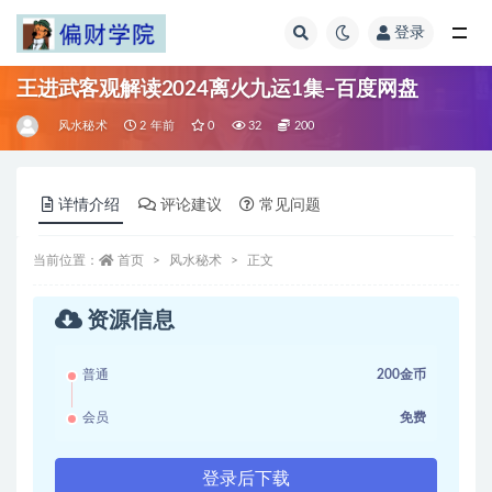
登录
全部
王进武客观解读2024离火九运1集–百度网盘
风水秘术
2 年前
0
32
200
详情介绍
评论建议
常见问题
当前位置：
首页
风水秘术
正文
资源信息
普通
200金币
会员
免费
登录后下载