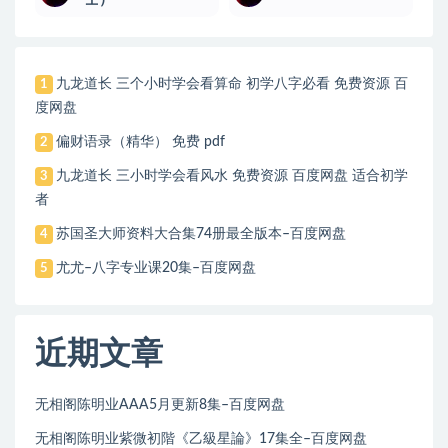
壬）
九龙道长 三个小时学会看算命 初学八字必看 免费资源 百
1
度网盘
偏财语录（精华） 免费 pdf
2
九龙道长 三小时学会看风水 免费资源 百度网盘 适合初学
3
者
苏国圣大师资料大合集74册最全版本–百度网盘
4
尤尤–八字专业课20集–百度网盘
5
近期文章
无相阁陈明业AAA5月更新8集–百度网盘
无相阁陈明业紫微初階《乙級星論》17集全–百度网盘