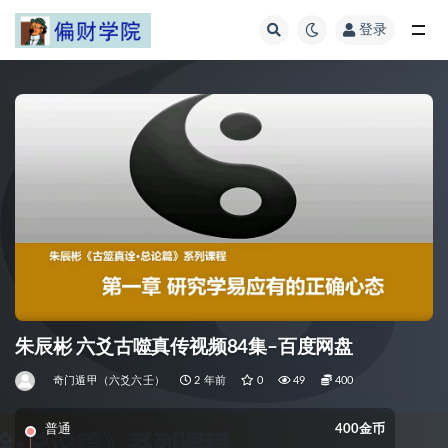
登录
全部
朱辰彬 六爻古噬真传视频84集–百度网盘
奇门遁甲（六爻六壬）
2 年前
0
49
400
普通
400金币