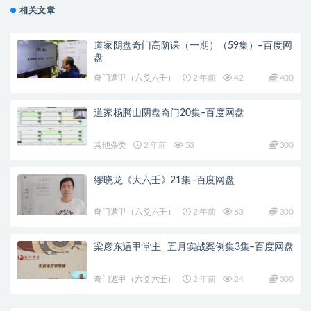
相关文章
道家阴盘奇门高阶课（一期）（59集）–百度网
盘
奇门遁甲（六爻六壬）
2 年前
42
400
道家杨腾山阴盘奇门20集–百度网盘
其他杂类
2 年前
53
300
繆晓龙《大六壬》21集–百度网盘
奇门遁甲（六爻六壬）
2 年前
63
300
梁彦东遁甲堂主_ 五月实战案例集3集–百度网盘
奇门遁甲（六爻六壬）
2 年前
24
300