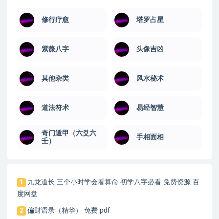
修行疗愈
塔罗占星
紫薇八字
头像吉凶
其他杂类
风水秘术
道法符术
易经智慧
奇门遁甲（六爻六
手相面相
壬）
九龙道长 三个小时学会看算命 初学八字必看 免费资源 百
1
度网盘
偏财语录（精华） 免费 pdf
2