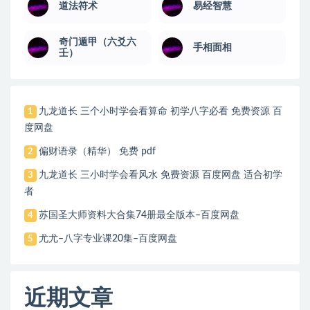
道法符术
易经智慧
奇门遁甲（六爻六
手相面相
壬）
九龙道长 三个小时学会看算命 初学八字必看 免费资源 百
1
度网盘
偏财语录（精华） 免费 pdf
2
九龙道长 三小时学会看风水 免费资源 百度网盘 适合初学
3
者
苏国圣大师资料大合集74册最全版本–百度网盘
4
尤尤–八字专业课20集–百度网盘
5
近期文章