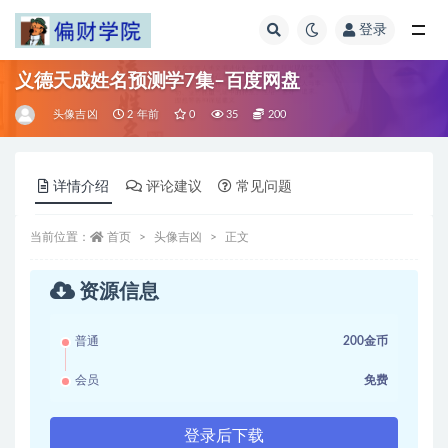
登录
全部
义德天成姓名预测学7集–百度网盘
头像吉凶
2 年前
0
35
200
详情介绍
评论建议
常见问题
当前位置：
首页
头像吉凶
正文
资源信息
普通
200金币
会员
免费
登录后下载