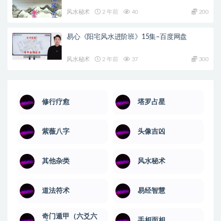
风水秘术
2 年前
40
200
易心《阳宅风水进阶班》15集–百度网盘
风水秘术
2 年前
37
300
修行疗愈
塔罗占星
紫薇八字
头像吉凶
其他杂类
风水秘术
道法符术
易经智慧
奇门遁甲（六爻六
手相面相