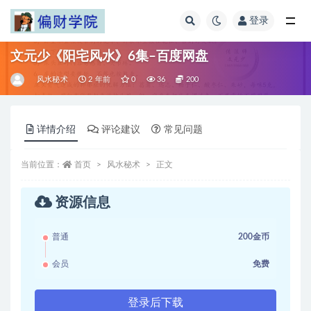
登录
全部
文元少《阳宅风水》6集–百度网盘
风水秘术
2 年前
0
36
200
详情介绍
评论建议
常见问题
当前位置：
首页
风水秘术
正文
资源信息
普通
200金币
会员
免费
登录后下载