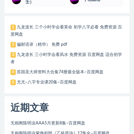
壬）
九龙道长 三个小时学会看算命 初学八字必看 免费资源 百
1
度网盘
偏财语录（精华） 免费 pdf
2
九龙道长 三小时学会看风水 免费资源 百度网盘 适合初学
3
者
苏国圣大师资料大合集74册最全版本–百度网盘
4
尤尤–八字专业课20集–百度网盘
5
近期文章
无相阁陈明业AAA5月更新8集–百度网盘
无相阁陈明业紫微初階《乙級星論》17集全–百度网盘