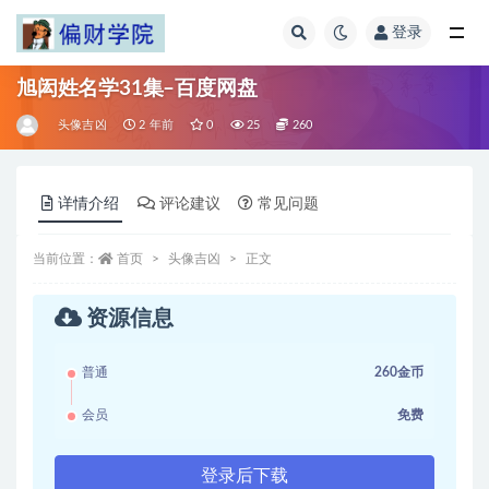
登录
全部
旭闳姓名学31集–百度网盘
头像吉凶
2 年前
0
25
260
详情介绍
评论建议
常见问题
当前位置：
首页
头像吉凶
正文
资源信息
普通
260金币
会员
免费
登录后下载