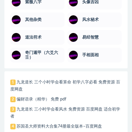
紫薇八字
头像吉凶
其他杂类
风水秘术
道法符术
易经智慧
奇门遁甲（六爻六
手相面相
壬）
九龙道长 三个小时学会看算命 初学八字必看 免费资源 百
1
度网盘
偏财语录（精华） 免费 pdf
2
九龙道长 三小时学会看风水 免费资源 百度网盘 适合初学
3
者
苏国圣大师资料大合集74册最全版本–百度网盘
4