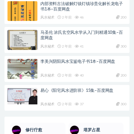
内部资料古法破解灯镇灯镇珍贵化解长龙电子
书1本–百度网盘
风水秘术
2 年前
46
200
马圣伦 浓氏玄空风水学从入门到精通10集–百
度网盘
风水秘术
2 年前
41
300
李美兴阴阳风水宝鉴电子书1本–百度网盘
风水秘术
2 年前
40
200
易心《阳宅风水进阶班》15集–百度网盘
风水秘术
2 年前
37
300
修行疗愈
塔罗占星