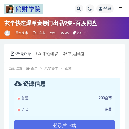
登录
全部
玄学快速爆单金镖门出品9集–百度网盘
风水秘术
2 年前
0
36
200
详情介绍
评论建议
常见问题
当前位置：
首页
风水秘术
正文
资源信息
普通
200金币
会员
免费
登录后下载