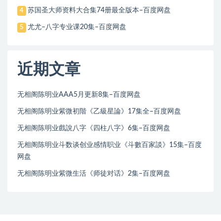
苏国圣大师资料大合集74册最全版本–百度网盘
4
尤尤–八字专业课20集–百度网盘
5
近期文章
无相阁陈明业AAA5月更新8集–百度网盘
无相阁陈明业紫微初階《乙級星論》17集全–百度网盘
无相阁陈明业戲說八字《四柱八字》6集–百度网盘
无相阁陈明业斗数谈创业感情职业《斗數百家談》15集–百度
网盘
无相阁陈明业紫微生活《师徒对话》2集–百度网盘