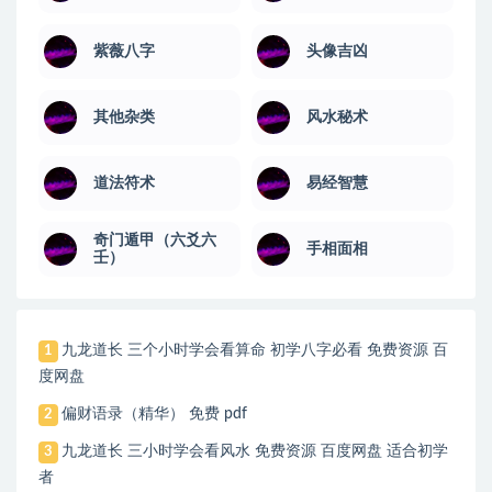
紫薇八字
头像吉凶
其他杂类
风水秘术
道法符术
易经智慧
奇门遁甲（六爻六
手相面相
壬）
九龙道长 三个小时学会看算命 初学八字必看 免费资源 百
1
度网盘
偏财语录（精华） 免费 pdf
2
九龙道长 三小时学会看风水 免费资源 百度网盘 适合初学
3
者