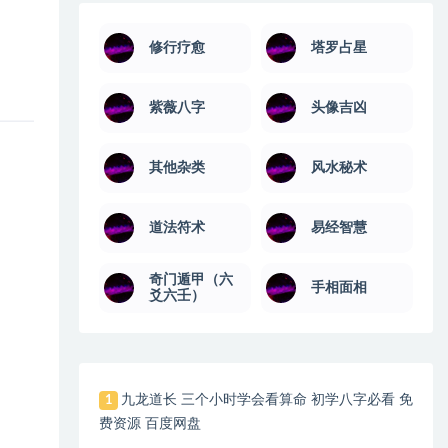
修行疗愈
塔罗占星
紫薇八字
头像吉凶
其他杂类
风水秘术
道法符术
易经智慧
奇门遁甲（六
手相面相
爻六壬）
九龙道长 三个小时学会看算命 初学八字必看 免
1
费资源 百度网盘