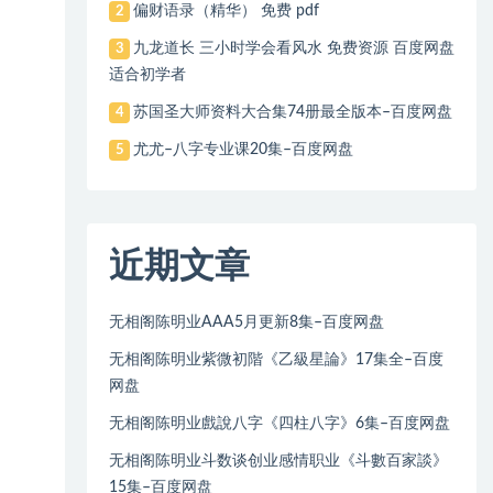
偏财语录（精华） 免费 pdf
2
九龙道长 三小时学会看风水 免费资源 百度网盘
3
适合初学者
苏国圣大师资料大合集74册最全版本–百度网盘
4
尤尤–八字专业课20集–百度网盘
5
近期文章
无相阁陈明业AAA5月更新8集–百度网盘
无相阁陈明业紫微初階《乙級星論》17集全–百度
网盘
无相阁陈明业戲說八字《四柱八字》6集–百度网盘
无相阁陈明业斗数谈创业感情职业《斗數百家談》
15集–百度网盘