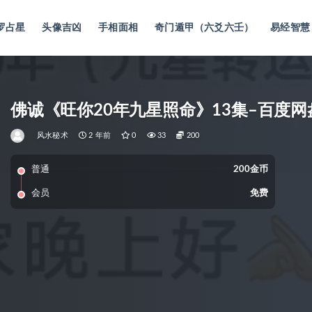
罗占星
头像吉凶
手相面相
奇门遁甲（六爻六壬）
易经智慧
佛诚《旺你20年九星照命》13集–百度网
风水秘术
2 年前
0
33
200
普通
200金币
会员
免费