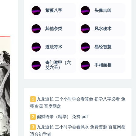
紫薇八字
头像吉凶
其他杂类
风水秘术
道法符术
易经智慧
奇门遁甲（六
手相面相
爻六壬）
九龙道长 三个小时学会看算命 初学八字必看 免
1
费资源 百度网盘
偏财语录（精华） 免费 pdf
2
九龙道长 三小时学会看风水 免费资源 百度网盘
3
适合初学者