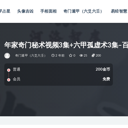
罗占星
头像吉凶
手相面相
奇门遁甲（六爻六壬）
易经智慧
年家奇门秘术视频3集+六甲孤虚术3集–
奇门遁甲（六爻六壬）
2 年前
0
25
200
普通
200金币
会员
免费