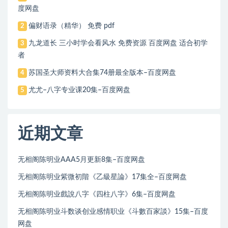
度网盘
偏财语录（精华） 免费 pdf
2
九龙道长 三小时学会看风水 免费资源 百度网盘 适合初学
3
者
苏国圣大师资料大合集74册最全版本–百度网盘
4
尤尤–八字专业课20集–百度网盘
5
近期文章
无相阁陈明业AAA5月更新8集–百度网盘
无相阁陈明业紫微初階《乙級星論》17集全–百度网盘
无相阁陈明业戲說八字《四柱八字》6集–百度网盘
无相阁陈明业斗数谈创业感情职业《斗數百家談》15集–百度
网盘