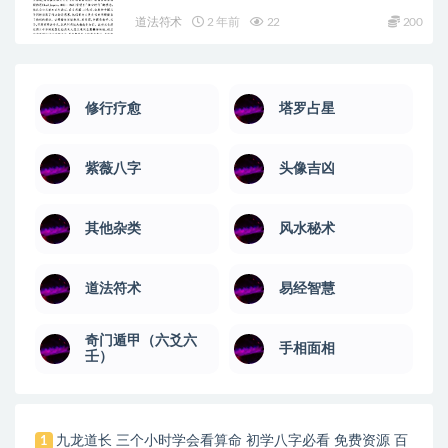
道法符术
2 年前
22
200
修行疗愈
塔罗占星
紫薇八字
头像吉凶
其他杂类
风水秘术
道法符术
易经智慧
奇门遁甲（六爻六
手相面相
壬）
九龙道长 三个小时学会看算命 初学八字必看 免费资源 百
1