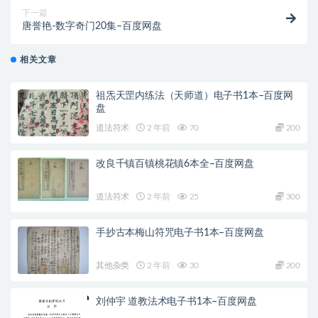
下一篇
唐誉艳-数字奇门20集–百度网盘
相关文章
祖炁天罡内练法（天师道）电子书1本–百度网
盘
道法符术
2 年前
70
200
改良千镇百镇桃花镇6本全–百度网盘
道法符术
2 年前
25
300
手抄古本梅山符咒电子书1本–百度网盘
其他杂类
2 年前
30
200
刘仲宇 道教法术电子书1本–百度网盘