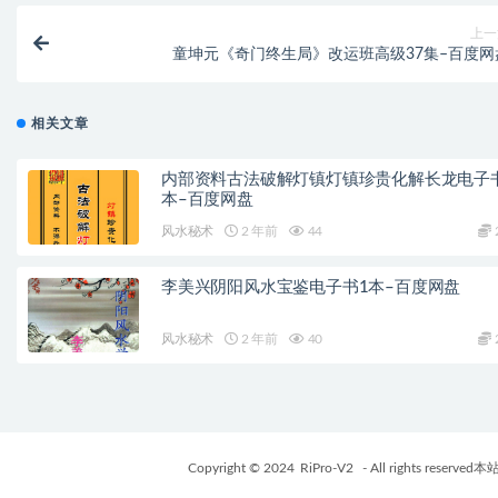
上一
童坤元《奇门终生局》改运班高级37集–百度网
相关文章
内部资料古法破解灯镇灯镇珍贵化解长龙电子
本–百度网盘
风水秘术
2 年前
44
李美兴阴阳风水宝鉴电子书1本–百度网盘
风水秘术
2 年前
40
Copyright © 2024
RiPro-V2
- All rights