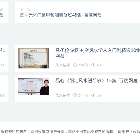
篇
下一篇
盘
童坤元奇门遁甲预测研修班45集–百度网盘
书1
马圣伦 浓氏玄空风水学从入门到精通10
网盘
200
风水秘术
2 年前
40
易心《阳宅风水进阶班》15集–百度网盘
200
风水秘术
2 年前
36
 reserved本站所有资料均来自互联网收集或用户分享，本站不拥有此类资料的版权。 请用