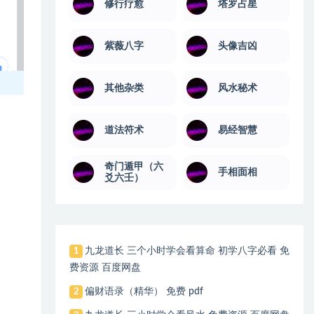
修行疗愈
塔罗占星
紫薇八字
头像吉凶
其他杂类
风水秘术
道法符术
易经智慧
奇门遁甲（六
手相面相
爻六壬）
九龙道长 三个小时学会看算命 初学八字必看 免
1
费资源 百度网盘
偏财语录（精华） 免费 pdf
2