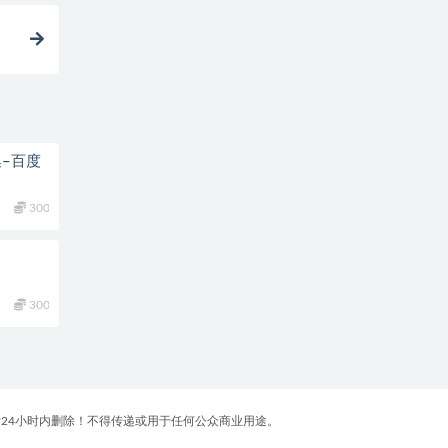
集–百度
300
300
户下载后24小时内删除！不得传递或用于任何公众商业用途。