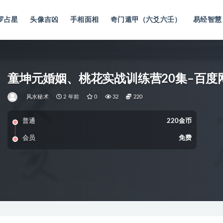
罗占星
头像吉凶
手相面相
奇门遁甲（六爻六壬）
易经智慧
童坤元婚姻、桃花实战训练营20集–百度
风水秘术
2 年前
0
32
220
普通
220金币
会员
免费