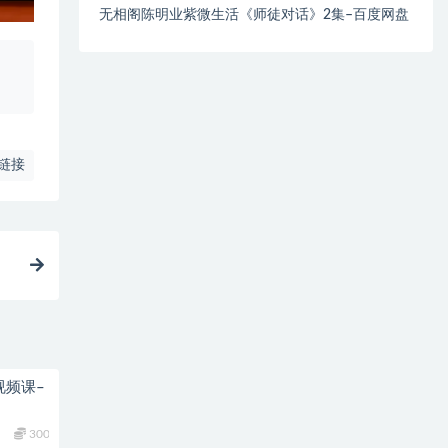
无相阁陈明业紫微生活《师徒对话》2集–百度网盘
、
链接
视频课–
300