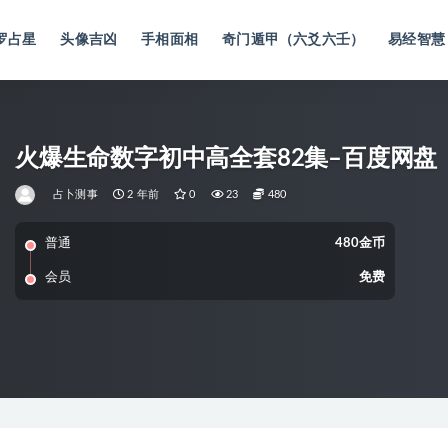
罗占星
头像吉凶
手相面相
奇门遁甲（六爻六壬）
易经智慧
火爆生命数字初中高全套82集–百度网盘
占卜测事
2 年前
0
23
480
普通
480金币
会员
免费