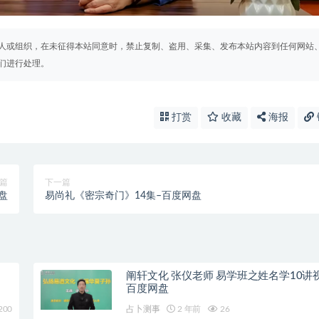
人或组织，在未征得本站同意时，禁止复制、盗用、采集、发布本站内容到任何网站
们进行处理。
打赏
收藏
海报
篇
下一篇
盘
易尚礼《密宗奇门》14集–百度网盘
阐轩文化 张仪老师 易学班之姓名学10讲
百度网盘
200
占卜测事
2 年前
26