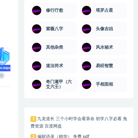
修行疗愈
塔罗占星
紫薇八字
头像吉凶
其他杂类
风水秘术
道法符术
易经智慧
奇门遁甲（六
手相面相
爻六壬）
九龙道长 三个小时学会看算命 初学八字必看 免
1
费资源 百度网盘
偏财语录（精华） 免费 pdf
2