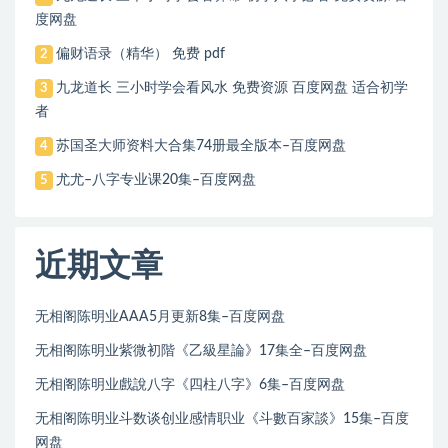
度网盘
偏财语录（精华） 免费 pdf
2
九龙道长 三小时学会看风水 免费资源 百度网盘 适合初学
3
者
苏国圣大师资料大合集74册最全版本–百度网盘
4
尤尤–八字专业课20集–百度网盘
5
近期文章
无相阁陈明业AAA5月更新8集–百度网盘
无相阁陈明业紫微初階《乙級星論》17集全–百度网盘
无相阁陈明业戲說八字《四柱八字》6集–百度网盘
无相阁陈明业斗数谈创业感情职业《斗數百家談》15集–百度
网盘