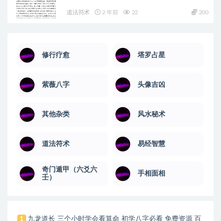
道法符术
2 年前
22
200
修行疗愈
塔罗占星
紫薇八字
头像吉凶
其他杂类
风水秘术
道法符术
易经智慧
奇门遁甲（六爻六
手相面相
壬）
九龙道长 三个小时学会看算命 初学八字必看 免费资源 百
1