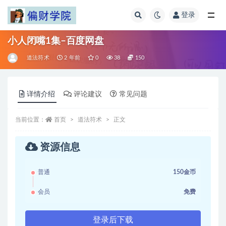
登录
全部
小人闭嘴1集–百度网盘
道法符术
2 年前
0
38
150
详情介绍
评论建议
常见问题
当前位置：
首页
道法符术
正文
资源信息
普通
150金币
会员
免费
登录后下载