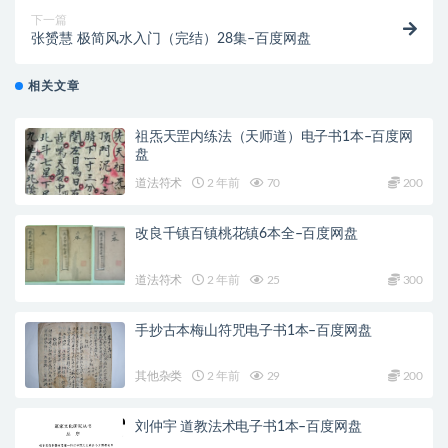
下一篇
张赟慧 极简风水入门（完结）28集–百度网盘
相关文章
祖炁天罡内练法（天师道）电子书1本–百度网
盘
道法符术
2 年前
70
200
改良千镇百镇桃花镇6本全–百度网盘
道法符术
2 年前
25
300
手抄古本梅山符咒电子书1本–百度网盘
其他杂类
2 年前
29
200
刘仲宇 道教法术电子书1本–百度网盘