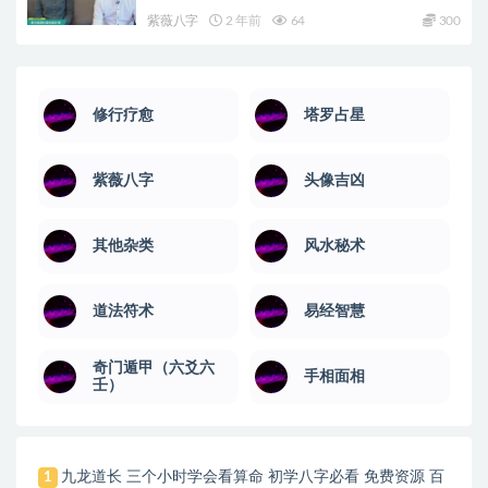
紫薇八字
2 年前
64
300
修行疗愈
塔罗占星
紫薇八字
头像吉凶
其他杂类
风水秘术
道法符术
易经智慧
奇门遁甲（六爻六
手相面相
壬）
九龙道长 三个小时学会看算命 初学八字必看 免费资源 百
1