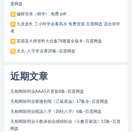
度网盘
偏财语录（精华） 免费 pdf
2
九龙道长 三小时学会看风水 免费资源 百度网盘 适合初学
3
者
苏国圣大师资料大合集74册最全版本–百度网盘
4
尤尤–八字专业课20集–百度网盘
5
近期文章
无相阁陈明业AAA5月更新8集–百度网盘
无相阁陈明业紫微初階《乙級星論》17集全–百度网盘
无相阁陈明业戲說八字《四柱八字》6集–百度网盘
无相阁陈明业斗数谈创业感情职业《斗數百家談》15集–百度
网盘