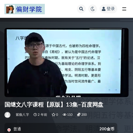
登录
全部
国继文八字课程【原版】13集–百度网盘
紫薇八字
2 年前
0
110
200
普通
200金币