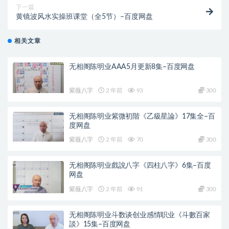
下一篇
黄镜波风水实操班课堂（全5节）–百度网盘
相关文章
无相阁陈明业AAA5月更新8集–百度网盘
紫薇八字
2 年前
93
300
无相阁陈明业紫微初階《乙級星論》17集全–百
度网盘
紫薇八字
2 年前
70
300
无相阁陈明业戲說八字《四柱八字》6集–百度
网盘
紫薇八字
2 年前
91
300
无相阁陈明业斗数谈创业感情职业《斗數百家
談》15集–百度网盘