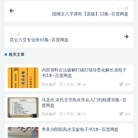
上一篇
国继文八字课程【原版】13集–百度网盘
下一篇
昆仑六爻专业班65集–百度网盘
相关文章
内部资料古法破解灯镇灯镇珍贵化解长龙电子
书1本–百度网盘
风水秘术
2 年前
46
200
马圣伦 浓氏玄空风水学从入门到精通10集–百
度网盘
风水秘术
2 年前
41
300
李美兴阴阳风水宝鉴电子书1本–百度网盘