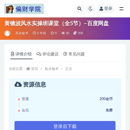
登录
全部
黄镜波风水实操班课堂（全5节）–百度网盘
风水秘术
2 年前
0
30
200
详情介绍
评论建议
常见问题
当前位置：
首页
风水秘术
正文
资源信息
普通
200金币
会员
免费
登录后下载