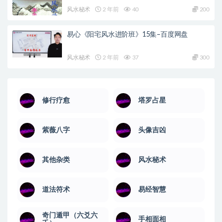
风水秘术
2 年前
40
200
易心《阳宅风水进阶班》15集–百度网盘
风水秘术
2 年前
37
300
修行疗愈
塔罗占星
紫薇八字
头像吉凶
其他杂类
风水秘术
道法符术
易经智慧
奇门遁甲（六爻六
手相面相