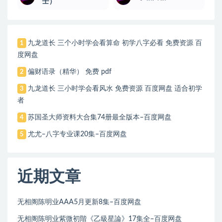
壬）
九龙道长 三个小时学会看算命 初学八字必看 免费资源 百
1
度网盘
偏财语录（精华） 免费 pdf
2
九龙道长 三小时学会看风水 免费资源 百度网盘 适合初学
3
者
苏国圣大师资料大合集74册最全版本–百度网盘
4
尤尤–八字专业课20集–百度网盘
5
近期文章
无相阁陈明业AAA5月更新8集–百度网盘
无相阁陈明业紫微初階《乙級星論》17集全–百度网盘