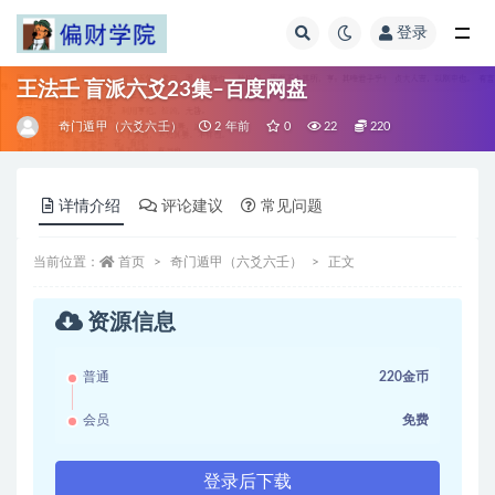
登录
全部
王法壬 盲派六爻23集–百度网盘
奇门遁甲（六爻六壬）
2 年前
0
22
220
详情介绍
评论建议
常见问题
当前位置：
首页
奇门遁甲（六爻六壬）
正文
资源信息
普通
220金币
会员
免费
登录后下载