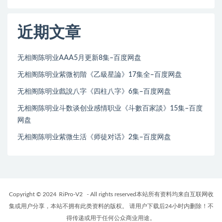
近期文章
无相阁陈明业AAA5月更新8集–百度网盘
无相阁陈明业紫微初階《乙級星論》17集全–百度网盘
无相阁陈明业戲說八字《四柱八字》6集–百度网盘
无相阁陈明业斗数谈创业感情职业《斗數百家談》15集–百度
网盘
无相阁陈明业紫微生活《师徒对话》2集–百度网盘
Copyright © 2024
RiPro-V2
- All rights reserved本站所有资料均来自互联网收
集或用户分享，本站不拥有此类资料的版权。 请用户下载后24小时内删除！不
得传递或用于任何公众商业用途。