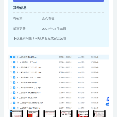
其他信息
有效期
永久有效
最近更新
2024年06月16日
下载遇到问题？可联系客服或留言反馈