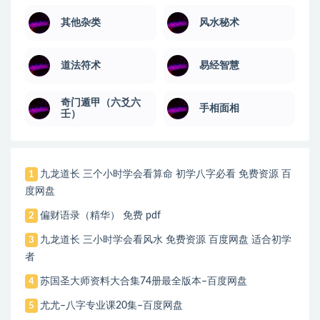
其他杂类
风水秘术
道法符术
易经智慧
奇门遁甲（六爻六
手相面相
壬）
九龙道长 三个小时学会看算命 初学八字必看 免费资源 百
1
度网盘
偏财语录（精华） 免费 pdf
2
九龙道长 三小时学会看风水 免费资源 百度网盘 适合初学
3
者
苏国圣大师资料大合集74册最全版本–百度网盘
4
尤尤–八字专业课20集–百度网盘
5