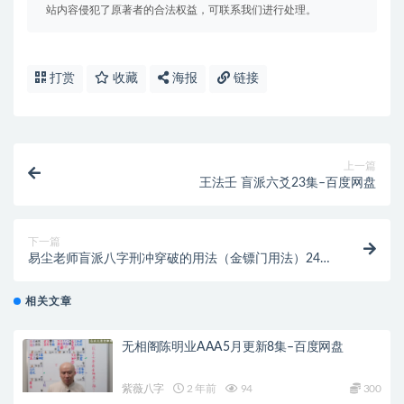
站内容侵犯了原著者的合法权益，可联系我们进行处理。
打赏
收藏
海报
链接
上一篇
王法壬 盲派六爻23集–百度网盘
下一篇
易尘老师盲派八字刑冲穿破的用法（金镖门用法）24集
–百度网盘
相关文章
无相阁陈明业AAA5月更新8集–百度网盘
紫薇八字
2 年前
94
300